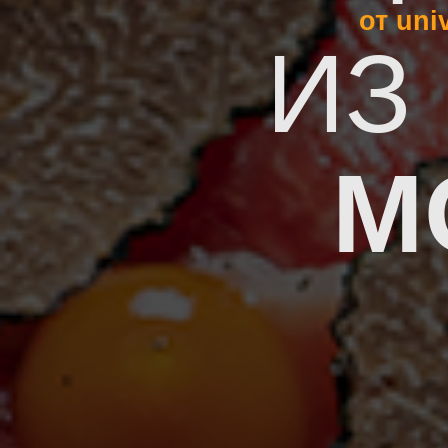
от uni
ИЗ
M