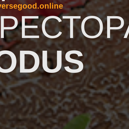
versegood.online
 РЕСТОР
ODUS